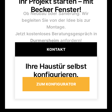
Ihr Projekt starten – mit
Becker Fenster!
Ob Neubau oder Sanierung: Wir
begleiten Sie von der Idee bis zur
Montage.
Jetzt kostenloses Beratungsgespräch in
Durmersheim
anfordern!
KONTAKT
Ihre Haustür selbst
konfigurieren.
ZUM KONFIGURATOR