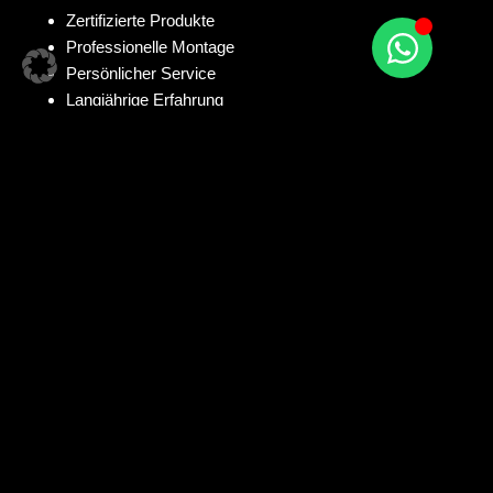
Zertifizierte Produkte
Professionelle Montage
Persönlicher Service
Langjährige Erfahrung
Zögern Sie nicht, uns zu kontaktieren – wir freuen uns darauf,
Sie persönlich zu beraten und Ihr Projekt gemeinsam zu
realisieren!