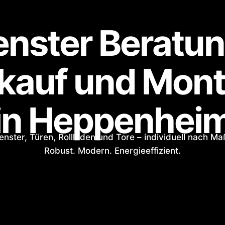
enster Beratun
kauf und Mon
in Heppenhei
enster, Türen, Rollläden und Tore – individuell nach Ma
Robust. Modern. Energieeffizient.