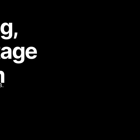
g,
tage
m
ß.