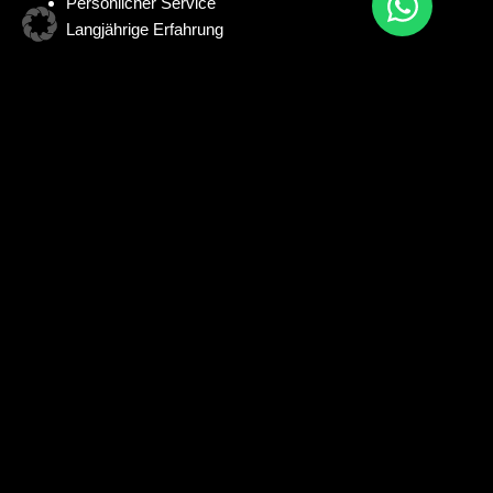
Persönlicher Service
Langjährige Erfahrung
Zögern Sie nicht, uns zu kontaktieren – wir freuen uns darauf,
Sie persönlich zu beraten und Ihr Projekt gemeinsam zu
realisieren!