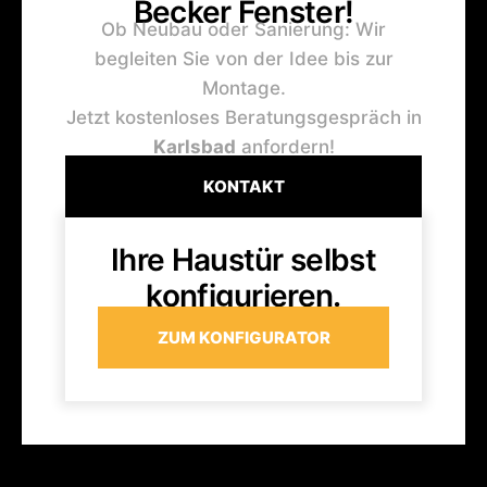
Becker Fenster!
Ob Neubau oder Sanierung: Wir
begleiten Sie von der Idee bis zur
Montage.
Jetzt kostenloses Beratungsgespräch in
Karlsbad
anfordern!
KONTAKT
Ihre Haustür selbst
konfigurieren.
ZUM KONFIGURATOR