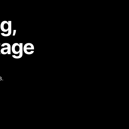
g,
tage
ß.