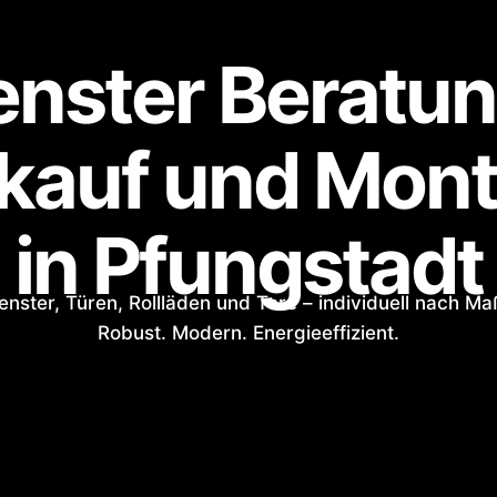
enster Beratun
kauf und Mon
in Pfungstadt
enster, Türen, Rollläden und Tore – individuell nach Ma
Robust. Modern. Energieeffizient.