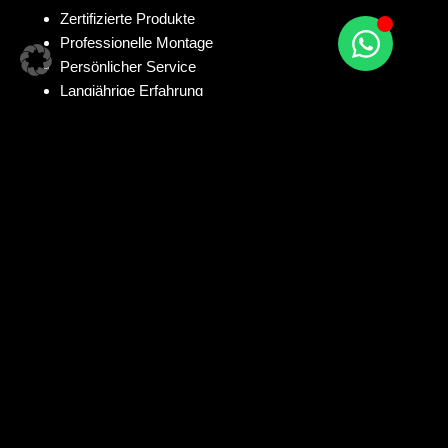
Zertifizierte Produkte
Professionelle Montage
Persönlicher Service
Langjährige Erfahrung
Zögern Sie nicht, uns zu kontaktieren – wir freuen uns darauf,
Sie persönlich zu beraten und Ihr Projekt gemeinsam zu
realisieren!