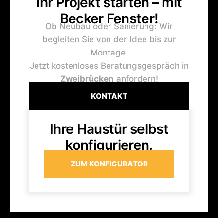
Ihr Projekt starten – mit
Becker Fenster!
Ob Neubau oder Sanierung: Wir
begleiten Sie von der Idee bis zur
Montage.
Jetzt kostenloses Beratungsgespräch in
Zweibrücken
anfordern!
KONTAKT
Ihre Haustür selbst
konfigurieren.
ZUM KONFIGURATOR