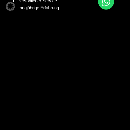
Persönlicher Service
Langjährige Erfahrung
Zögern Sie nicht, uns zu kontaktieren – wir freuen uns darauf,
Sie persönlich zu beraten und Ihr Projekt gemeinsam zu
realisieren!