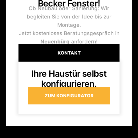
Becker Fenster!
Ob Neubau oder Sanierung: Wir
begleiten Sie von der Idee bis zur
Montage.
Jetzt kostenloses Beratungsgespräch in
Neuenbürg
anfordern!
KONTAKT
Ihre Haustür selbst
konfigurieren.
ZUM KONFIGURATOR