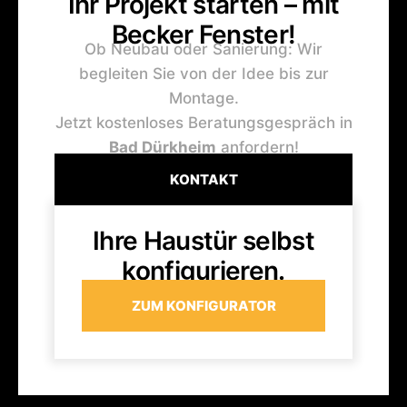
Ihr Projekt starten – mit
Becker Fenster!
Ob Neubau oder Sanierung: Wir
begleiten Sie von der Idee bis zur
Montage.
Jetzt kostenloses Beratungsgespräch in
Bad Dürkheim
anfordern!
KONTAKT
Ihre Haustür selbst
konfigurieren.
ZUM KONFIGURATOR