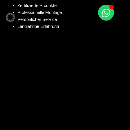
Zertifizierte Produkte
Professionelle Montage
Persönlicher Service
Langjährige Erfahrung
Zögern Sie nicht, uns zu kontaktieren – wir freuen uns darauf,
Sie persönlich zu beraten und Ihr Projekt gemeinsam zu
realisieren!