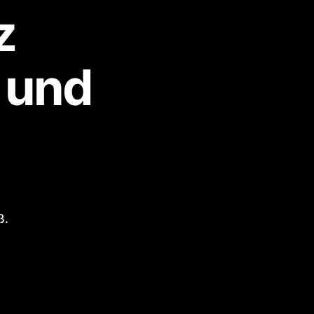
z
 und
ß.