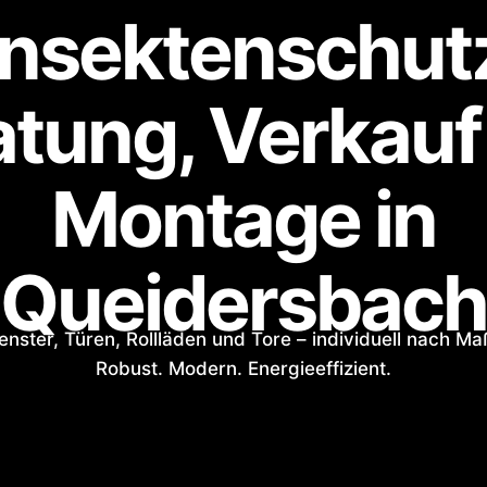
Insektenschut
atung, Verkauf
Montage in
Queidersbach
enster, Türen, Rollläden und Tore – individuell nach Ma
Robust. Modern. Energieeffizient.