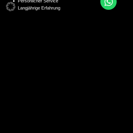
Persönlicher Service
Langjährige Erfahrung
Zögern Sie nicht, uns zu kontaktieren – wir freuen uns darauf,
Sie persönlich zu beraten und Ihr Projekt gemeinsam zu
realisieren!