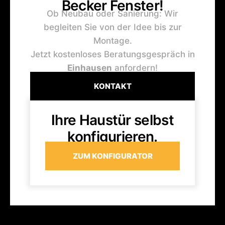
Becker Fenster!
Ob Neubau oder Sanierung: Wir
begleiten Sie von der Idee bis zur
Montage.
Jetzt kostenloses Beratungsgespräch in
Einhausen
anfordern!
KONTAKT
Ihre Haustür selbst
konfigurieren.
ZUM KONFIGURATOR