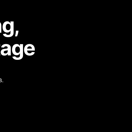
ng,
tage
ß.