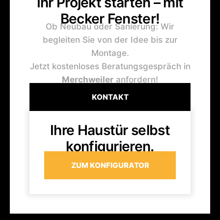
Ihr Projekt starten – mit
Becker Fenster!
Ob Neubau oder Sanierung: Wir
begleiten Sie von der Idee bis zur
Montage.
Jetzt kostenloses Beratungsgespräch in
Merchweiler
anfordern!
KONTAKT
Ihre Haustür selbst
konfigurieren.
ZUM KONFIGURATOR