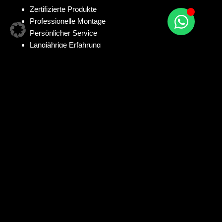
Zertifizierte Produkte
Professionelle Montage
Persönlicher Service
Langjährige Erfahrung
Zögern Sie nicht, uns zu kontaktieren – wir freuen uns darauf,
Sie persönlich zu beraten und Ihr Projekt gemeinsam zu
realisieren!