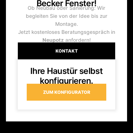
Becker Fenster!
Ob Neubau oder Sanierung: Wir
begleiten Sie von der Idee bis zur
Montage.
Jetzt kostenloses Beratungsgespräch in
Neupotz
anfordern!
KONTAKT
Ihre Haustür selbst
konfigurieren.
ZUM KONFIGURATOR