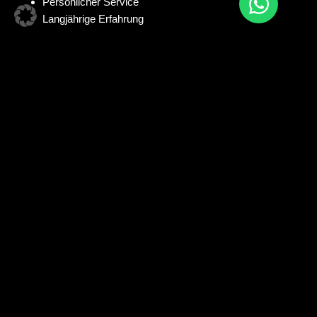
Persönlicher Service
Langjährige Erfahrung
Zögern Sie nicht, uns zu kontaktieren – wir freuen uns darauf,
Sie persönlich zu beraten und Ihr Projekt gemeinsam zu
realisieren!