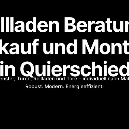
llladen Beratu
kauf und Mon
in Quierschie
enster, Türen, Rollläden und Tore – individuell nach Ma
Robust. Modern. Energieeffizient.