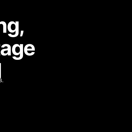
ng,
tage
d
ß.