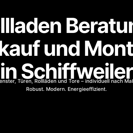
llladen Beratu
kauf und Mon
in Schiffweiler
enster, Türen, Rollläden und Tore – individuell nach Ma
Robust. Modern. Energieeffizient.