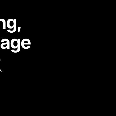
ng,
tage
ß.